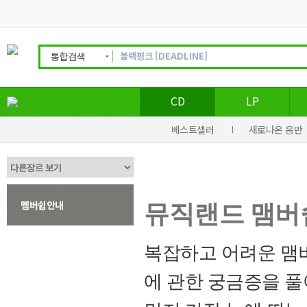
통합검색
CD
LP
베스트셀러
새로나온 음반
멤버쉽안내
뮤직랜드 맴버
복잡하고 어려운 맴버
에 관한 궁금증을 