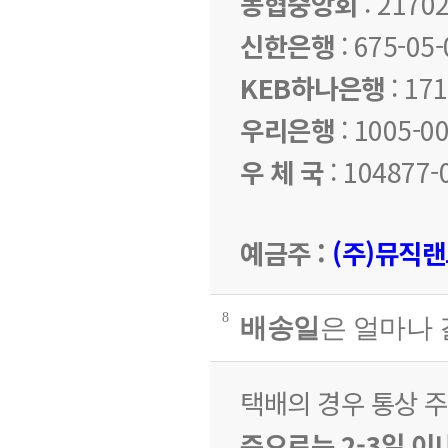
농협중앙회
: 2170
신한은행
: 675-05
KEB하나은행
: 17
우리은행
: 1005-0
우 체 국
: 104877-
예금주 :
(주)뮤직
8
배송일
은 얼마나
택배의 경우 통상 
준으로는 2-3일 이