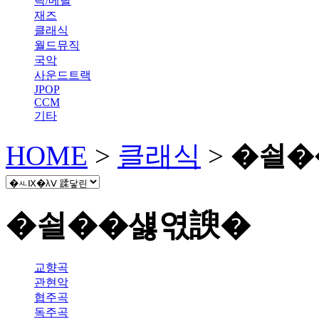
락/메탈
재즈
클래식
월드뮤직
국악
사운드트랙
JPOP
CCM
기타
HOME
>
클래식
>
�쇨�
�쇨��섏엯諛�
교향곡
관현악
협주곡
독주곡