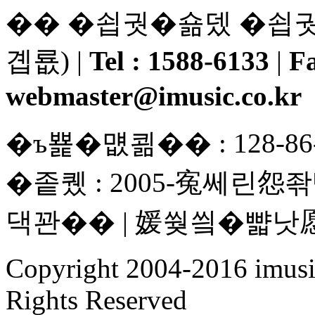
�� �쇱궛�숆뎄 �쇱궛濡
곕룞) |
Tel : 1588-6133
|
Fa
webmaster@imusic.co.kr
�ъ뾽�먮쾲�� : 128-86-
�좉퀬 : 2005-寃쎄린怨좎
댁꽌�� | 媛쒖씤�뺣낫
Copyright 2004-2016 imusic.
Rights Reserved