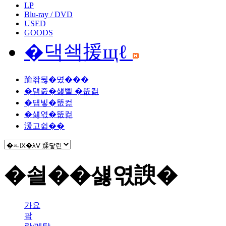
LP
Blu-ray / DVD
USED
GOODS
�댁쇅援щℓ
踰좎뒪�몄���
�덈줈�섏삩 �뚮컲
�덉빟�뚮컲
�섏엯�뚮컲
湲고쉷��
�쇨��섏엯諛�
가요
팝