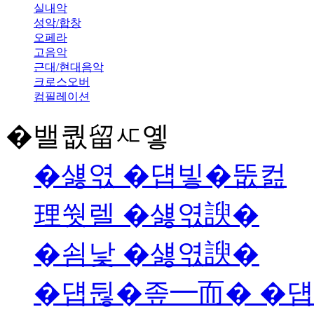
실내악
성악/합창
오페라
고음악
근대/현대음악
크로스오버
컴필레이션
�밸퀎留ㅼ옣
�섏엯 �덉빟�뚮컲
理쒓렐 �섏엯諛�
�쇰낯 �섏엯諛�
�덉뒪�좊━而� �