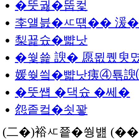
�뚯궗�뚭컻
李얠븘�ㅼ떆�� 湲�
梨꾩슜�뺣낫
�쒗쑕 諛� 愿묎퀬臾
媛쒖씤�뺣낫痍④툒諛
�뚯썝 �댁슜 �쎄�
怨좉컼�쇳꽣
(二�)裕ㅼ쭅�쒕뱶 (��)