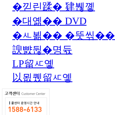
�낃린蹂� 肄붾꼫
�대옒�� DVD
�ㅻ뵒�� �뚯씪��
諛뺤뒪�명듃
LP留ㅼ옣
以묎퀬留ㅼ옣