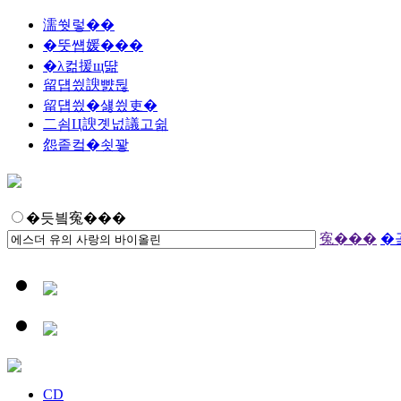
濡쒓렇��
�뚯썝媛���
�λ컮援щ땲
留덉씠諛뺤뒪
留덉씠�섏씠吏�
二쇰Ц諛곗넚議고쉶
怨좉컼�쇳꽣
�듯빀寃���
寃���
�
CD